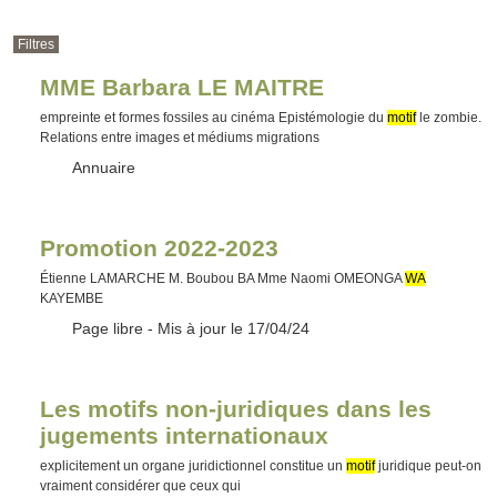
Filtres
MME Barbara LE MAITRE
empreinte et formes fossiles au cinéma Epistémologie du
motif
le zombie.
Relations entre images et médiums migrations
Type :
Annuaire
Promotion 2022-2023
Étienne LAMARCHE M. Boubou BA Mme Naomi OMEONGA
WA
KAYEMBE
Type :
Page libre
- Mis à jour le 17/04/24
Les motifs non-juridiques dans les
jugements internationaux
explicitement un organe juridictionnel constitue un
motif
juridique peut-on
vraiment considérer que ceux qui