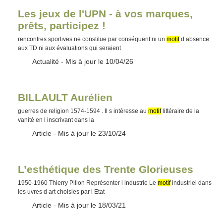
Les jeux de l'UPN - à vos marques,
prêts, participez !
rencontres sportives ne constitue par conséquent ni un
motif
d absence
aux TD ni aux évaluations qui seraient
Type :
Actualité
- Mis à jour le 10/04/26
BILLAULT Aurélien
guerres de religion 1574-1594 . Il s intéresse au
motif
littéraire de la
vanité en l inscrivant dans la
Type :
Article
- Mis à jour le 23/10/24
L’esthétique des Trente Glorieuses
1950-1960 Thierry Pillon Représenter l industrie Le
motif
industriel dans
les uvres d art choisies par l Etat
Type :
Article
- Mis à jour le 18/03/21