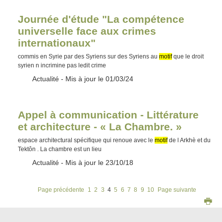
Journée d'étude "La compétence
universelle face aux crimes
internationaux"
commis en Syrie par des Syriens sur des Syriens au
motif
que le droit
syrien n incrimine pas ledit crime
Type :
Actualité
- Mis à jour le 01/03/24
Appel à communication - Littérature
et architecture - « La Chambre. »
espace architectural spécifique qui renoue avec le
motif
de l Arkhè et du
Tektôn . La chambre est un lieu
Type :
Actualité
- Mis à jour le 23/10/18
Page précédente
1
2
3
4
5
6
7
8
9
10
Page suivante