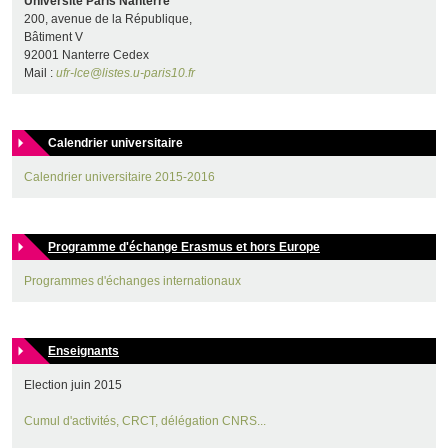
Université Paris Nanterre
200, avenue de la République,
Bâtiment V
92001 Nanterre Cedex
Mail :
ufr-lce@listes.u-paris10.fr
Calendrier universitaire
Calendrier universitaire 2015-2016
Programme d'échange Erasmus et hors Europe
Programmes d'échanges internationaux
Enseignants
Election juin 2015
Cumul d'activités, CRCT, délégation CNRS...