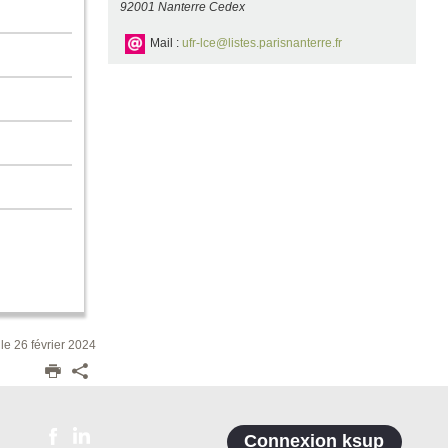
92001 Nanterre Cedex
Mail :
ufr-lce@listes.parisnanterre.fr
 le 26 février 2024
Connexion ksup