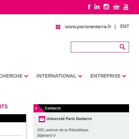
ENT
www.parisnanterre.fr
CHERCHE
INTERNATIONAL
ENTREPRISE
NTS
Contacts
Université Paris Nanterre
200, avenue de la République,
Bâtiment V